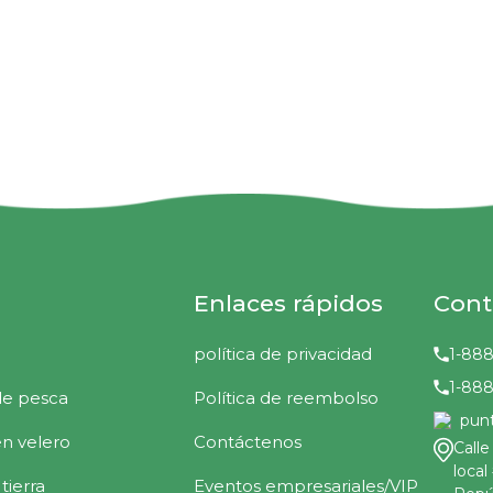
Enlaces rápidos
Cont
política de privacidad
1-88
1-88
de pesca
Política de reembolso
pun
en velero
Contáctenos
Calle
local
tierra
Eventos empresariales/VIP