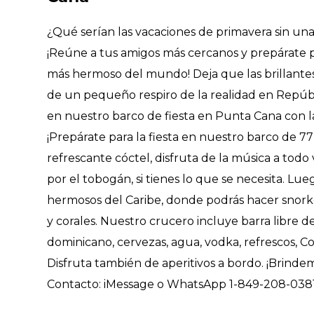
¿Qué serían las vacaciones de primavera sin un
¡Reúne a tus amigos más cercanos y prepárate pa
más hermoso del mundo! Deja que las brillantes
de un pequeño respiro de la realidad en Repúb
en nuestro barco de fiesta en Punta Cana con la
¡Prepárate para la fiesta en nuestro barco de 77
refrescante cóctel, disfruta de la música a tod
por el tobogán, si tienes lo que se necesita. Lue
hermosos del Caribe, donde podrás hacer snorkel
y corales. Nuestro crucero incluye barra libre d
dominicano, cervezas, agua, vodka, refrescos, C
Disfruta también de aperitivos a bordo. ¡Brinde
Contacto: iMessage o WhatsApp 1-849-208-038